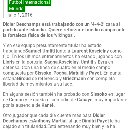
Fútbol Internacional
Mundo
julio 1, 2016
Didier Deschamps está trabajando con un ‘4-4-2’ cara al
partido ante Islandia. Quiere reforzar el medio campo ante
la fortaleza física de los ‘vikingos’.
Y en ese equipo presuntamente titular ha estado
trabajando
Samuel Umtiti
junto a
Laurent Koscielny
como
fijo. En los últimos entrenamientos ha estado jugando con
Lloris
en la portería,
Sagna
,
Koscielny
,
Umtiti
y
Evra
en
defensa. Con una línea de cuatro en el medio campo
compuesta por
Sissoko
,
Pogba
,
Matuidi
y
Payet
. En punta
estaría
Giroud
de referencia y
Griezmann
con completa
libertad de movimientos a su lado.
En alguna sesión también ha probado con
Sissoko
en lugar
de
Coman
y le queda el comodín de
Cabaye
, muy importante
por la ausencia de
Kanté
.
Otro jugador que cada día cuenta más para
Didier
Deschamps
es
Anthony Martial
, al que
Dimitri Payet
le ha
dejado sin titularidad.Está entrenando muy bien y le ha