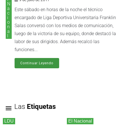
N
a
Este sábado en horas de la noche el técnico
c
i
encargado de Liga Deportiva Universitaria Franklin
o
Salas conversó con los medios de comunicación,
n
a
luego de la victoria de su equipo, donde destacó la
l
labor de sus dirigidos. Además recalcó las
funciones...
Continuar Leyendo
Las
Etiquetas
LDU
El Nacional