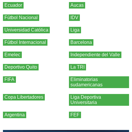
Ecuador
Aucas
Fútbol Nacional
IDV
Universidad Católica
Liga
Fútbol Internacional
Barcelona
Emelec
Independiente del Valle
Deportivo Quito
La TRI
FIFA
Eliminatorias
sudamericanas
Copa Libertadores
Liga Deportiva
Universitaria
Argentina
FEF