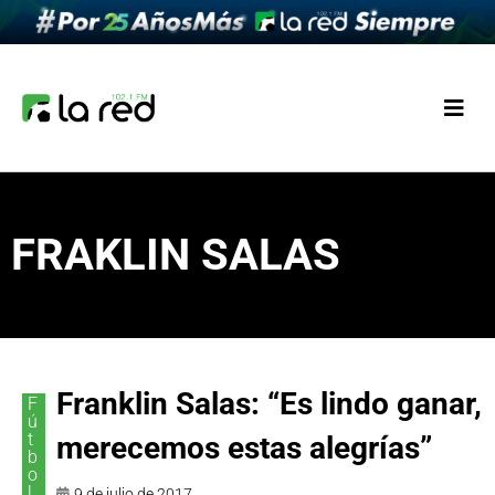
FRAKLIN SALAS
Franklin Salas: “Es lindo ganar,
F
ú
t
merecemos estas alegrías”
b
o
l
9 de julio de 2017