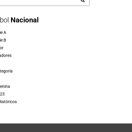
bol
Nacional
ie A
ie B
or
adores
tegoría
menina
 23
istóricos