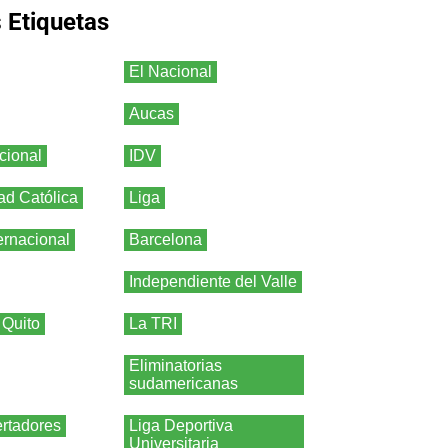
s
Etiquetas
El Nacional
Aucas
cional
IDV
ad Católica
Liga
ernacional
Barcelona
Independiente del Valle
 Quito
La TRI
Eliminatorias
sudamericanas
rtadores
Liga Deportiva
Universitaria