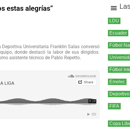
La
s estas alegrías”
LDU
Ecuador
Fútbol Na
 Deportiva Universitaria Franklin Salas conversó
quipo, donde destacó la labor de sus dirigidos.
omo asistente técnico de Pablo Repetto.
Universid
Fútbol Int
Emelec
Deportivo
FIFA
Copa Libe