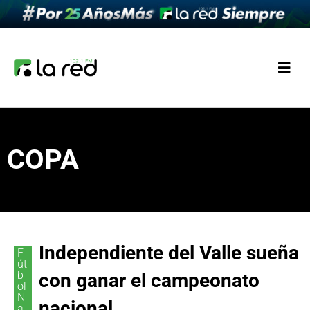
COPA
Independiente del Valle sueña
F
út
b
con ganar el campeonato
ol
N
nacional
a