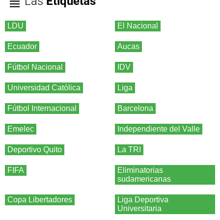
Las
Etiquetas
LDU
El Nacional
Ecuador
Aucas
Fútbol Nacional
IDV
Universidad Católica
Liga
Fútbol Internacional
Barcelona
Emelec
Independiente del Valle
Deportivo Quito
La TRI
FIFA
Eliminatorias
sudamericanas
Copa Libertadores
Liga Deportiva
Universitaria