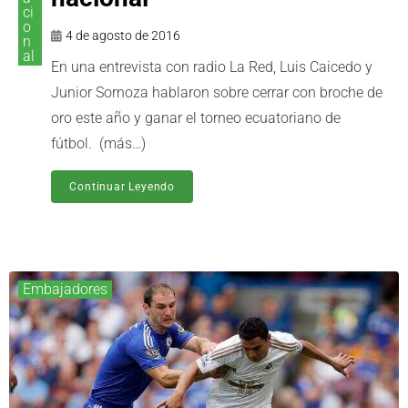
ci
o
4 de agosto de 2016
n
al
En una entrevista con radio La Red, Luis Caicedo y
Junior Sornoza hablaron sobre cerrar con broche de
oro este año y ganar el torneo ecuatoriano de
fútbol. (más…)
Continuar Leyendo
Embajadores