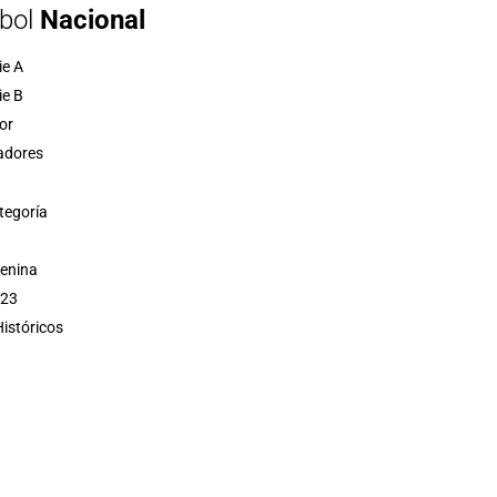
bol
Nacional
ie A
ie B
or
adores
tegoría
menina
 23
istóricos