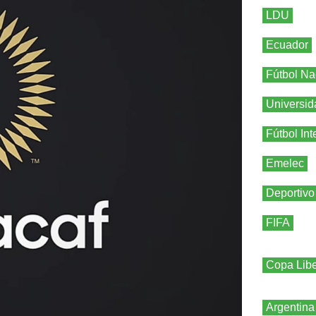
LDU
Ecuador
Fútbol Na
Universid
Fútbol Int
Emelec
Deportivo
FIFA
Copa Libe
Argentina