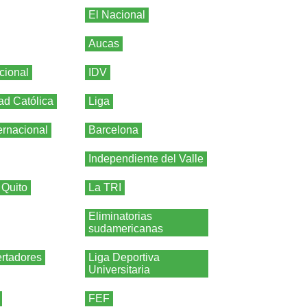
El Nacional
Aucas
cional
IDV
ad Católica
Liga
ernacional
Barcelona
Independiente del Valle
 Quito
La TRI
Eliminatorias
sudamericanas
rtadores
Liga Deportiva
Universitaria
FEF