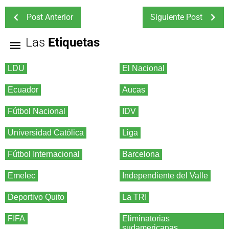
Post Anterior
Siguiente Post
Las
Etiquetas
LDU
El Nacional
Ecuador
Aucas
Fútbol Nacional
IDV
Universidad Católica
Liga
Fútbol Internacional
Barcelona
Emelec
Independiente del Valle
Deportivo Quito
La TRI
FIFA
Eliminatorias
sudamericanas