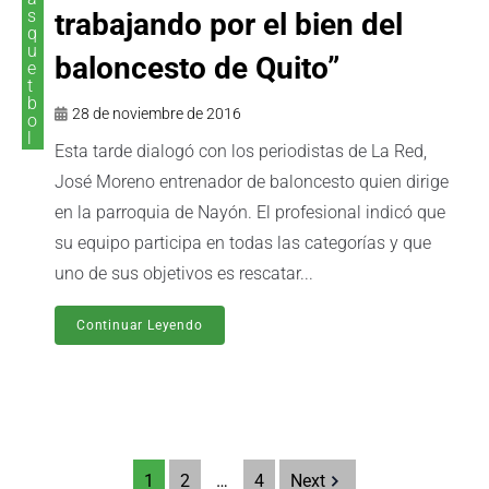
s
trabajando por el bien del
q
u
baloncesto de Quito”
e
t
b
28 de noviembre de 2016
o
l
Esta tarde dialogó con los periodistas de La Red,
José Moreno entrenador de baloncesto quien dirige
en la parroquia de Nayón. El profesional indicó que
su equipo participa en todas las categorías y que
uno de sus objetivos es rescatar...
Continuar Leyendo
1
2
…
4
Next