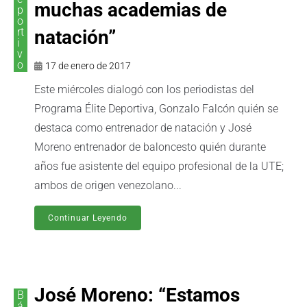
muchas academias de
p
o
rt
natación”
i
v
o
17 de enero de 2017
Este miércoles dialogó con los periodistas del
Programa Élite Deportiva, Gonzalo Falcón quién se
destaca como entrenador de natación y José
Moreno entrenador de baloncesto quién durante
años fue asistente del equipo profesional de la UTE;
ambos de origen venezolano...
Continuar Leyendo
José Moreno: “Estamos
B
á