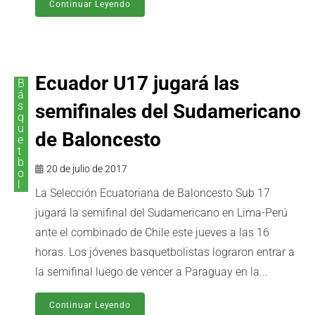
Continuar Leyendo
Ecuador U17 jugará las
B
á
s
semifinales del Sudamericano
q
u
de Baloncesto
e
t
b
20 de julio de 2017
o
l
La Selección Ecuatoriana de Baloncesto Sub 17
jugará la semifinal del Sudamericano en Lima-Perú
ante el combinado de Chile este jueves a las 16
horas. Los jóvenes basquetbolistas lograron entrar a
la semifinal luego de vencer a Paraguay en la...
Continuar Leyendo