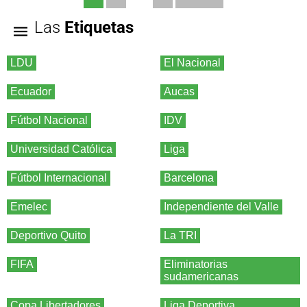
Las
Etiquetas
LDU
El Nacional
Ecuador
Aucas
Fútbol Nacional
IDV
Universidad Católica
Liga
Fútbol Internacional
Barcelona
Emelec
Independiente del Valle
Deportivo Quito
La TRI
FIFA
Eliminatorias
sudamericanas
Copa Libertadores
Liga Deportiva