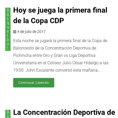
Hoy se juega la primera final
B
á
s
de la Copa CDP
q
u
e
4 de julio de 2017
t
b
Esta noche se jugará la primera final de la Copa de
o
l
Baloncesto de la Concentración Deportiva de
Pichincha entre Oro y Gran vs Liga Deportiva
Universitaria en el Coliseo Julio César Hidalgo a las
19:00. John Escalante conversó esta mañana...
Continuar Leyendo
La Concentración Deportiva de
B
á