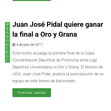
Juan José Pidal quiere ganar
B
á
s
la final a Oro y Grana
q
u
e
4 de julio de 2017
t
b
Esta noche se juega la primera final de la Copa
o
l
Concentración Deportiva de Pichincha entre Liga
Deportiva Universitaria vs Oro y Grana. El técnico de
LIGA, Juan José Pidal, analiza la participación de su
equipo en este torneo de baloncesto...
Continuar Leyendo