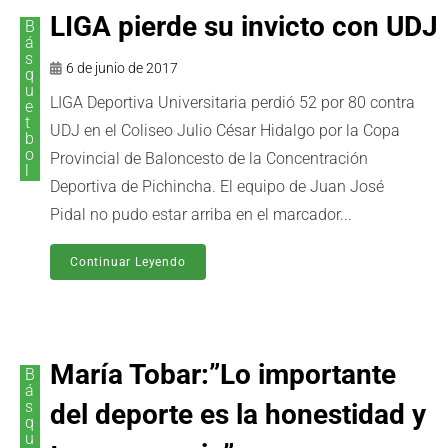
LIGA pierde su invicto con UDJ
B
á
s
6 de junio de 2017
q
u
LIGA Deportiva Universitaria perdió 52 por 80 contra
e
t
UDJ en el Coliseo Julio César Hidalgo por la Copa
b
o
Provincial de Baloncesto de la Concentración
l
Deportiva de Pichincha. El equipo de Juan José
Pidal no pudo estar arriba en el marcador...
Continuar Leyendo
María Tobar:”Lo importante
B
á
s
del deporte es la honestidad y
q
u