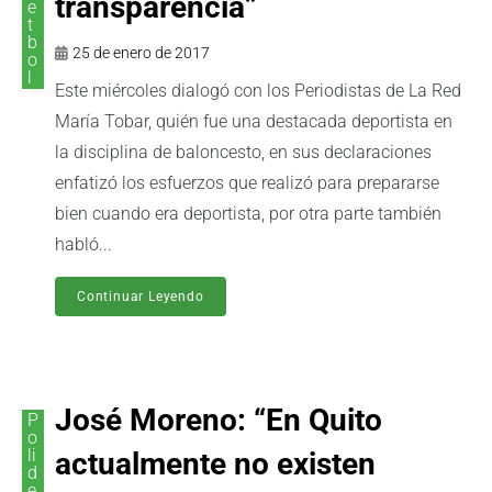
transparencia”
e
t
b
25 de enero de 2017
o
l
Este miércoles dialogó con los Periodistas de La Red
María Tobar, quién fue una destacada deportista en
la disciplina de baloncesto, en sus declaraciones
enfatizó los esfuerzos que realizó para prepararse
bien cuando era deportista, por otra parte también
habló...
Continuar Leyendo
José Moreno: “En Quito
P
o
li
actualmente no existen
d
e