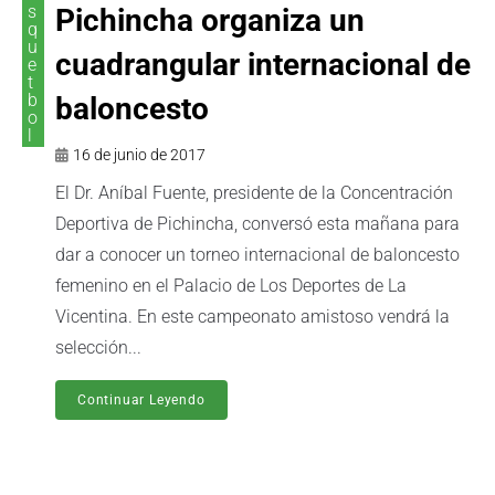
s
Pichincha organiza un
q
u
cuadrangular internacional de
e
t
b
baloncesto
o
l
16 de junio de 2017
El Dr. Aníbal Fuente, presidente de la Concentración
Deportiva de Pichincha, conversó esta mañana para
dar a conocer un torneo internacional de baloncesto
femenino en el Palacio de Los Deportes de La
Vicentina. En este campeonato amistoso vendrá la
selección...
Continuar Leyendo