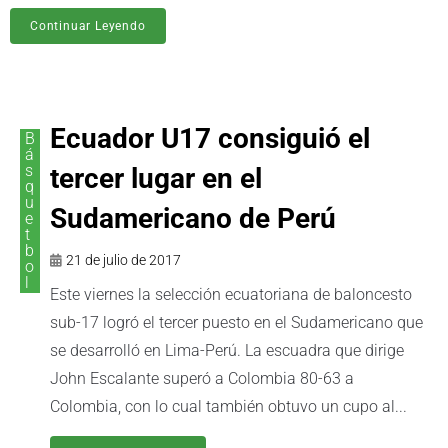
Continuar Leyendo
Ecuador U17 consiguió el
B
á
s
tercer lugar en el
q
u
Sudamericano de Perú
e
t
b
21 de julio de 2017
o
l
Este viernes la selección ecuatoriana de baloncesto
sub-17 logró el tercer puesto en el Sudamericano que
se desarrolló en Lima-Perú. La escuadra que dirige
John Escalante superó a Colombia 80-63 a
Colombia, con lo cual también obtuvo un cupo al...