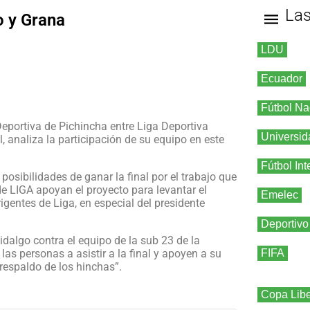
La
o y Grana
LDU
Ecuador
Fútbol Na
Deportiva de Pichincha entre Liga Deportiva
Universid
l, analiza la participación de su equipo en este
Fútbol Int
osibilidades de ganar la final por el trabajo que
de LIGA apoyan el proyecto para levantar el
Emelec
rigentes de
Liga
, en especial del presidente
Deportivo
Hidalgo contra el equipo de la sub 23 de la
as personas a asistir a la final y apoyen a su
FIFA
 respaldo de los hinchas”.
Copa Libe