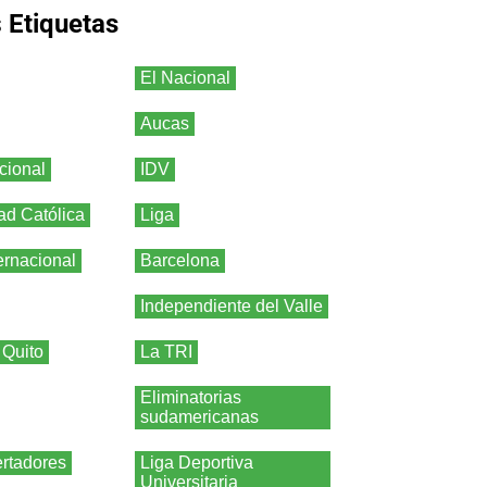
s
Etiquetas
El Nacional
Aucas
cional
IDV
ad Católica
Liga
ernacional
Barcelona
Independiente del Valle
 Quito
La TRI
Eliminatorias
sudamericanas
rtadores
Liga Deportiva
Universitaria