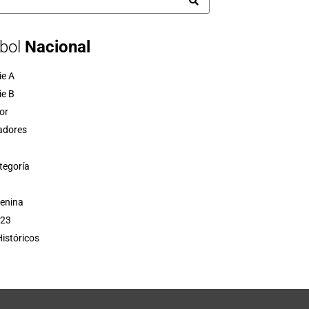
bol
Nacional
ie A
ie B
or
adores
tegoría
menina
 23
istóricos