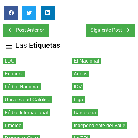
Post Anterior
Siguiente Post
Las
Etiquetas
LDU
El Nacional
Ecuador
Aucas
Fútbol Nacional
IDV
Universidad Católica
Liga
Fútbol Internacional
Barcelona
Emelec
Independiente del Valle