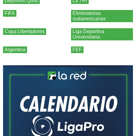
Deportivo Quito
La TRI
FIFA
Eliminatorias
sudamericanas
Copa Libertadores
Liga Deportiva
Universitaria
Argentina
FEF