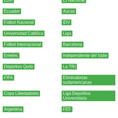
LDU
El Nacional
Ecuador
Aucas
Fútbol Nacional
IDV
Universidad Católica
Liga
Fútbol Internacional
Barcelona
Emelec
Independiente del Valle
Deportivo Quito
La TRI
FIFA
Eliminatorias
sudamericanas
Copa Libertadores
Liga Deportiva
Universitaria
Argentina
FEF