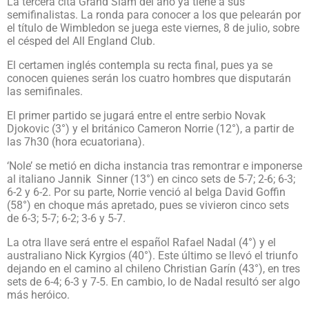
La tercera cita Grand Slam del año ya tiene a sus
semifinalistas. La ronda para conocer a los que pelearán por
el título de Wimbledon se juega este viernes, 8 de julio, sobre
el césped del All England Club.
El certamen inglés contempla su recta final, pues ya se
conocen quienes serán los cuatro hombres que disputarán
las semifinales.
El primer partido se jugará entre el entre serbio Novak
Djokovic (3°) y el británico Cameron Norrie (12°), a partir de
las 7h30 (hora ecuatoriana).
‘Nole’ se metió en dicha instancia tras remontrar e imponerse
al italiano Jannik Sinner (13°) en cinco sets de 5-7; 2-6; 6-3;
6-2 y 6-2. Por su parte, Norrie venció al belga David Goffin
(58°) en choque más apretado, pues se vivieron cinco sets
de 6-3; 5-7; 6-2; 3-6 y 5-7.
La otra llave será entre el español Rafael Nadal (4°) y el
australiano Nick Kyrgios (40°). Este último se llevó el triunfo
dejando en el camino al chileno Christian Garín (43°), en tres
sets de 6-4; 6-3 y 7-5. En cambio, lo de Nadal resultó ser algo
más heróico.