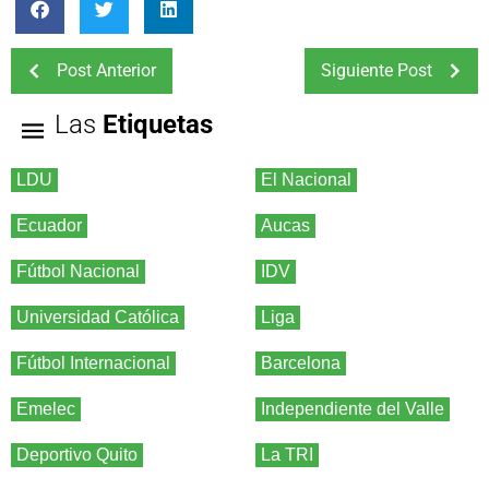
Post Anterior
Siguiente Post
Las
Etiquetas
LDU
El Nacional
Ecuador
Aucas
Fútbol Nacional
IDV
Universidad Católica
Liga
Fútbol Internacional
Barcelona
Emelec
Independiente del Valle
Deportivo Quito
La TRI