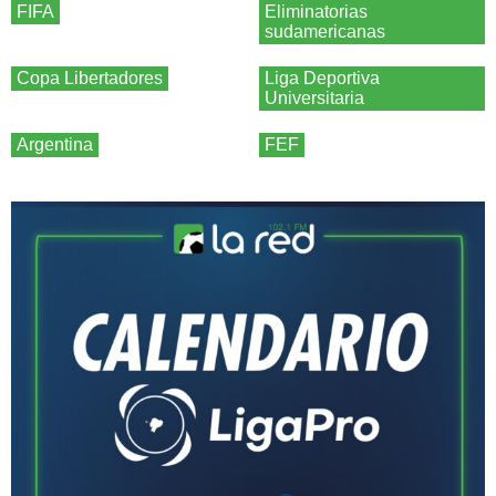
FIFA
Eliminatorias
sudamericanas
Copa Libertadores
Liga Deportiva
Universitaria
Argentina
FEF