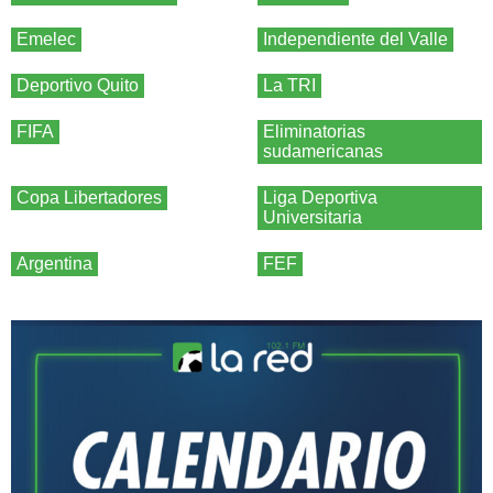
Emelec
Independiente del Valle
Deportivo Quito
La TRI
FIFA
Eliminatorias
sudamericanas
Copa Libertadores
Liga Deportiva
Universitaria
Argentina
FEF