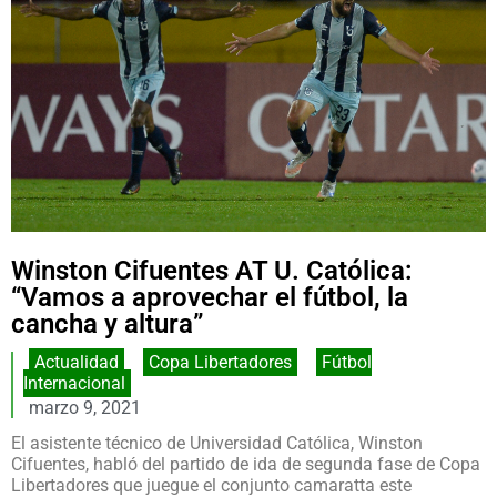
Winston Cifuentes AT U. Católica:
“Vamos a aprovechar el fútbol, la
cancha y altura”
Actualidad
,
Copa Libertadores
,
Fútbol
Internacional
marzo 9, 2021
El asistente técnico de Universidad Católica, Winston
Cifuentes, habló del partido de ida de segunda fase de Copa
Libertadores que juegue el conjunto camaratta este