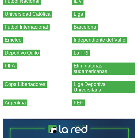
Fútbol Nacional
IDV
Universidad Católica
Liga
Fútbol Internacional
Barcelona
Emelec
Independiente del Valle
Deportivo Quito
La TRI
FIFA
Eliminatorias
sudamericanas
Copa Libertadores
Liga Deportiva
Universitaria
Argentina
FEF