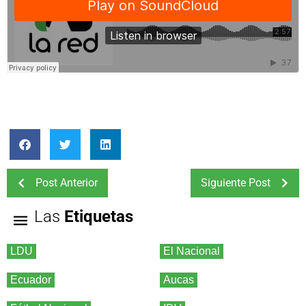
Post Anterior
Siguiente Post
Las
Etiquetas
LDU
El Nacional
Ecuador
Aucas