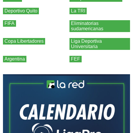
Deportivo Quito
La TRI
FIFA
Eliminatorias
sudamericanas
Copa Libertadores
Liga Deportiva
Universitaria
Argentina
FEF