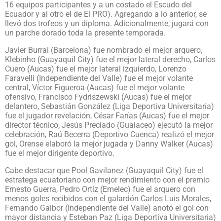
16 equipos participantes y a un costado el Escudo del
Ecuador y al otro el de El PRO). Agregando a lo anterior, se
llevó dos trofeos y un diploma. Adicionalmente, jugará con
un parche dorado toda la presente temporada.
Javier Burrai (Barcelona) fue nombrado el mejor arquero,
Klebinho (Guayaquil City) fue el mejor lateral derecho, Carlos
Cuero (Aucas) fue el mejor lateral izquierdo, Lorenzo
Faravelli (Independiente del Valle) fue el mejor volante
central, Víctor Figueroa (Aucas) fue el mejor volante
ofensivo, Francisco Fydriszewski (Aucas) fue el mejor
delantero, Sebastián González (Liga Deportiva Universitaria)
fue el jugador revelación, César Farías (Aucas) fue el mejor
director técnico, Jesús Preciado (Gualaceo) ejecutó la mejor
celebración, Raú Becerra (Deportivo Cuenca) realizó el mejor
gol, Orense elaboró la mejor jugada y Danny Walker (Aucas)
fue el mejor dirigente deportivo.
Cabe destacar que Pool Gavilanez (Guayaquil City) fue el
estratega ecuatoriano con mejor rendimiento con el premio
Ernesto Guerra, Pedro Ortíz (Emelec) fue el arquero con
menos goles recibidos con el galardón Carlos Luis Morales,
Fernando Gaibor (Independiente del Valle) anotó el gol con
mayor distancia y Esteban Paz (Liga Deportiva Universitaria)