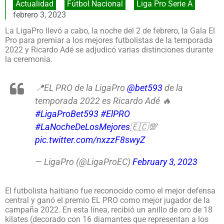
Actualidad
,
Fútbol Nacional
,
Liga Pro Serie A
febrero 3, 2023
La LigaPro llevó a cabo, la noche del 2 de febrero, la Gala El
Pro para premiar a los mejores futbolistas de la temporada
2022 y Ricardo Adé se adjudicó varias distinciones durante
la ceremonia.
📍EL PRO de la LigaPro
@bet593
de la
temporada 2022 es Ricardo Adé 🔥
#LigaProBet593
#ElPRO
#LaNocheDeLosMejores
🇪🇨💯
pic.twitter.com/nxzzF8swyZ
— LigaPro (@LigaProEC)
February 3, 2023
El futbolista haitiano fue reconocido como el mejor defensa
central y ganó el premio EL PRO como mejor jugador de la
campaña 2022. En esta línea, recibió un anillo de oro de 18
kilates (decorado con 16 diamantes que representan a los