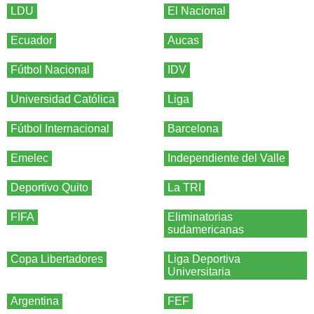
LDU
El Nacional
Ecuador
Aucas
Fútbol Nacional
IDV
Universidad Católica
Liga
Fútbol Internacional
Barcelona
Emelec
Independiente del Valle
Deportivo Quito
La TRI
FIFA
Eliminatorias
sudamericanas
Copa Libertadores
Liga Deportiva
Universitaria
Argentina
FEF