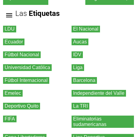
Las
Etiquetas
LDU
El Nacional
Ecuador
Aucas
Fútbol Nacional
IDV
Universidad Católica
Liga
Fútbol Internacional
Barcelona
Emelec
Independiente del Valle
Deportivo Quito
La TRI
FIFA
Eliminatorias
sudamericanas