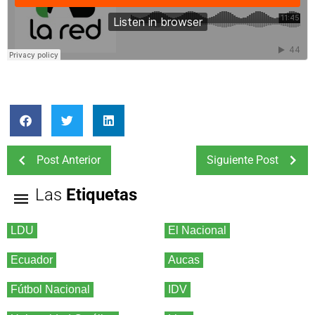
Post Anterior
Siguiente Post
Las
Etiquetas
LDU
El Nacional
Ecuador
Aucas
Fútbol Nacional
IDV