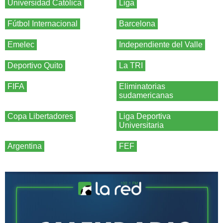
Universidad Católica
Liga
Fútbol Internacional
Barcelona
Emelec
Independiente del Valle
Deportivo Quito
La TRI
FIFA
Eliminatorias
sudamericanas
Copa Libertadores
Liga Deportiva
Universitaria
Argentina
FEF