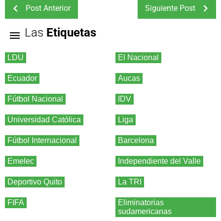
Post Anterior
Siguiente Post
Las
Etiquetas
LDU
El Nacional
Ecuador
Aucas
Fútbol Nacional
IDV
Universidad Católica
Liga
Fútbol Internacional
Barcelona
Emelec
Independiente del Valle
Deportivo Quito
La TRI
FIFA
Eliminatorias
sudamericanas