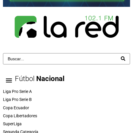
Fútbol
Nacional
Liga Pro Serie A
Liga Pro Serie B
Copa Ecuador
Copa Libertadores
SuperLiga
Segunda Categoría