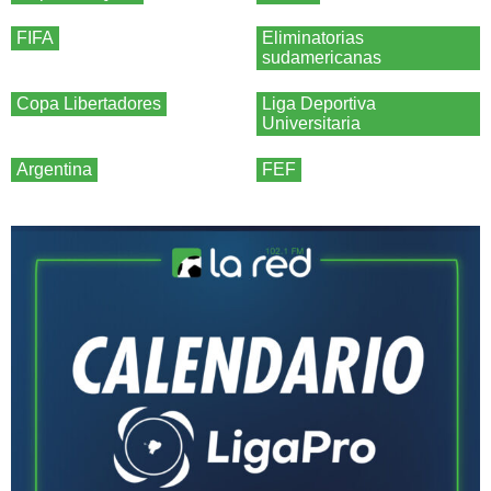
FIFA
Eliminatorias
sudamericanas
Copa Libertadores
Liga Deportiva
Universitaria
Argentina
FEF