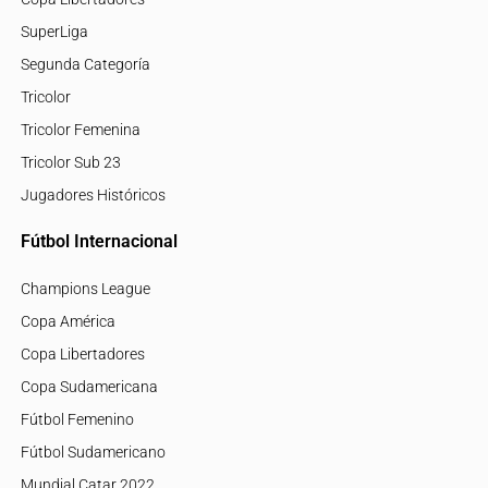
SuperLiga
Segunda Categoría
Tricolor
Tricolor Femenina
Tricolor Sub 23
Jugadores Históricos
Fútbol Internacional
Champions League
Copa América
Copa Libertadores
Copa Sudamericana
Fútbol Femenino
Fútbol Sudamericano
Mundial Catar 2022