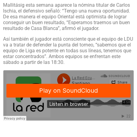
Mallitásig esta semana aparece la nómina titular de Carlos
Ischia, el defensivo señaló: “Tengo una nueva oportunidad.
De esa manera el equipo Oriental está optimista de lograr
conseguir un buen resultado, “Esperamos traernos un buen
resultado de Casa Blanca”, afirmó el jugador.
Así también el jugador está consciente que el equipo de LDU
va a tratar de defender la punta del torneo, “sabemos que el
equipo de Liga es potente en todas sus líneas, tenemos que
estar concentrados”. Ambos equipos se enfrentan este
sábado a partir de las 18:30.