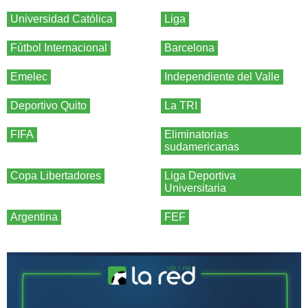
Universidad Católica
Liga
Fútbol Internacional
Barcelona
Emelec
Independiente del Valle
Deportivo Quito
La TRI
FIFA
Eliminatorias
sudamericanas
Copa Libertadores
Liga Deportiva
Universitaria
Argentina
FEF