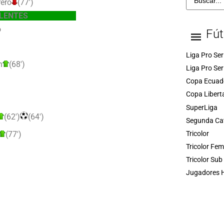
rero
(77′)
LENTES
o
Fút
Liga Pro Ser
n
(68′)
Liga Pro Ser
Copa Ecuad
Copa Libert
SuperLiga
(62′)
(64′)
Segunda Ca
Tricolor
(77′)
Tricolor Fe
Tricolor Sub
Jugadores H