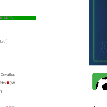
ULARES
(28′)
 Cevallos
ídez
(68
′)