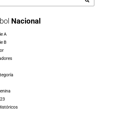
bol
Nacional
ie A
ie B
or
adores
tegoría
menina
 23
istóricos