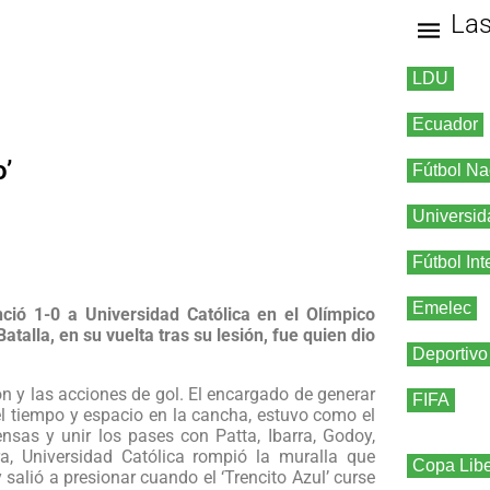
La
LDU
Ecuador
o’
Fútbol Na
Universid
Fútbol Int
Emelec
enció 1-0 a Universidad Católica en el Olímpico
talla, en su vuelta tras su lesión, fue quien dio
Deportivo
n y las acciones de gol. El encargado de generar
FIFA
el tiempo y espacio en la cancha, estuvo como el
sas y unir los pases con Patta, Ibarra, Godoy,
a, Universidad Católica rompió la muralla que
Copa Libe
salió a presionar cuando el ‘Trencito Azul’ curse