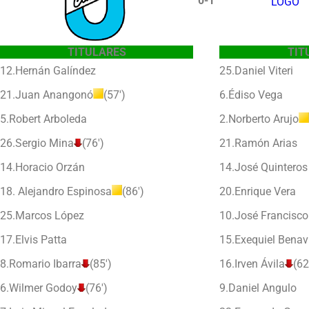
0-1
TITULARES
TIT
12.Hernán Galíndez
25.Daniel Viteri
21.Juan Anangonó
(57′)
6.Édiso Vega
5.Robert Arboleda
2.Norberto Arujo
26.Sergio Mina
(76′)
21.Ramón Arias
14.Horacio Orzán
14.José Quinteros
18. Alejandro Espinosa
(86′)
20.Enrique Vera
25.Marcos López
10.José Francisco
17.Elvis Patta
15.Exequiel Benav
8.Romario Ibarra
(85′)
16.Irven Ávila
(62
6.Wilmer Godoy
(76′)
9.Daniel Angulo