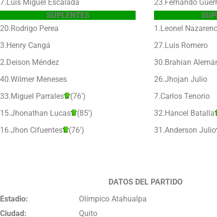
7.Luis Miguel Escalada
23.Fernando Guer
SUPLENTES
SUP
20.Rodrigo Perea
1.Leonel Nazaren
3.Henry Cangá
27.Luis Romero
2.Deison Méndez
30.Brahian Alemá
40.Wilmer Meneses
26.Jhojan Julio
33.Miguel Parrales
(76′)
7.Carlos Tenorio
15.Jhonathan Lucas
(85′)
32.Hancel Batalla
16.Jhon Cifuentes
(76′)
31.Anderson Julio
DATOS DEL PARTIDO
Estadio:
Olímpico Atahualpa
Ciudad:
Quito