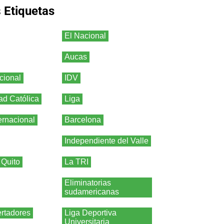
s
Etiquetas
El Nacional
Aucas
cional
IDV
ad Católica
Liga
ernacional
Barcelona
Independiente del Valle
 Quito
La TRI
Eliminatorias
sudamericanas
rtadores
Liga Deportiva
Universitaria