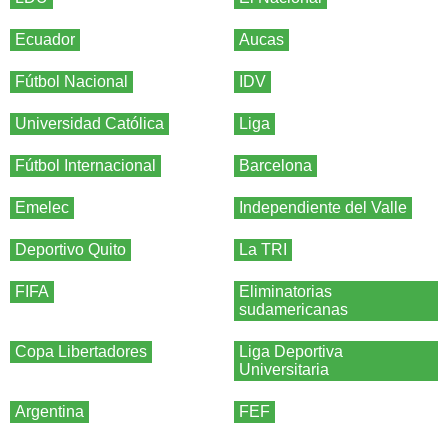
Ecuador
Aucas
Fútbol Nacional
IDV
Universidad Católica
Liga
Fútbol Internacional
Barcelona
Emelec
Independiente del Valle
Deportivo Quito
La TRI
FIFA
Eliminatorias
sudamericanas
Copa Libertadores
Liga Deportiva
Universitaria
Argentina
FEF