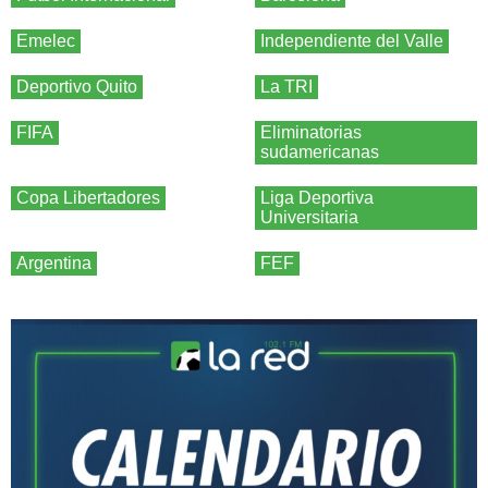
Emelec
Independiente del Valle
Deportivo Quito
La TRI
FIFA
Eliminatorias
sudamericanas
Copa Libertadores
Liga Deportiva
Universitaria
Argentina
FEF