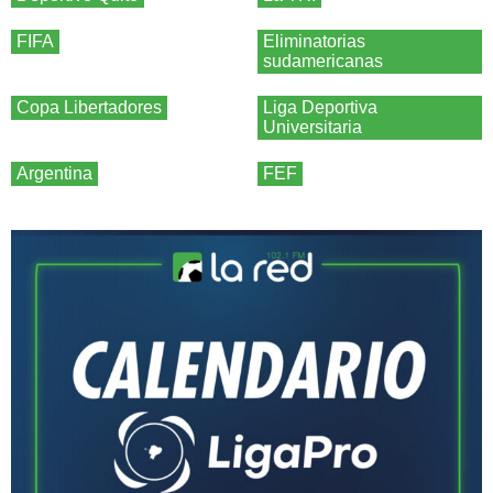
FIFA
Eliminatorias
sudamericanas
Copa Libertadores
Liga Deportiva
Universitaria
Argentina
FEF