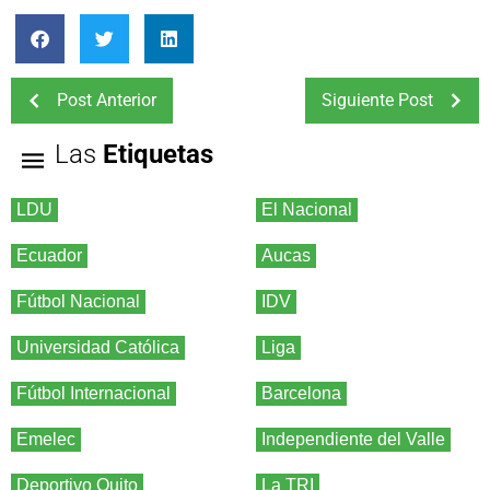
Post Anterior
Siguiente Post
Las
Etiquetas
LDU
El Nacional
Ecuador
Aucas
Fútbol Nacional
IDV
Universidad Católica
Liga
Fútbol Internacional
Barcelona
Emelec
Independiente del Valle
Deportivo Quito
La TRI