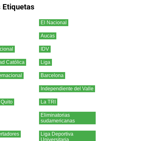
s
Etiquetas
El Nacional
Aucas
cional
IDV
ad Católica
Liga
ernacional
Barcelona
Independiente del Valle
 Quito
La TRI
Eliminatorias
sudamericanas
rtadores
Liga Deportiva
Universitaria