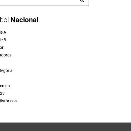
bol
Nacional
ie A
ie B
or
adores
tegoría
menina
 23
istóricos