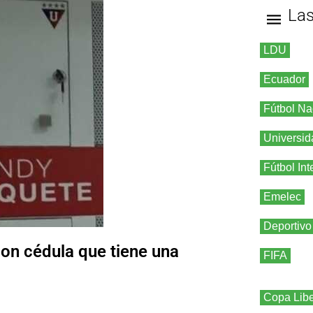
La
LDU
Ecuador
Fútbol Na
Universid
Fútbol Int
Emelec
Deportivo
on cédula que tiene una
FIFA
Copa Libe