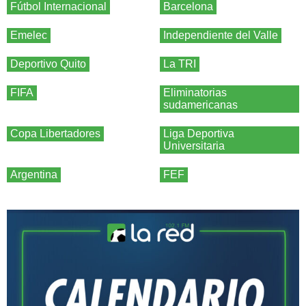
Fútbol Internacional
Barcelona
Emelec
Independiente del Valle
Deportivo Quito
La TRI
FIFA
Eliminatorias
sudamericanas
Copa Libertadores
Liga Deportiva
Universitaria
Argentina
FEF