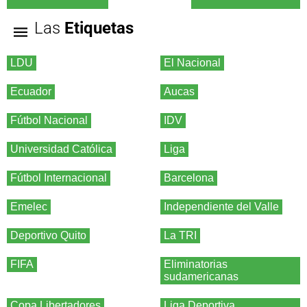
Las
Etiquetas
LDU
El Nacional
Ecuador
Aucas
Fútbol Nacional
IDV
Universidad Católica
Liga
Fútbol Internacional
Barcelona
Emelec
Independiente del Valle
Deportivo Quito
La TRI
FIFA
Eliminatorias
sudamericanas
Copa Libertadores
Liga Deportiva