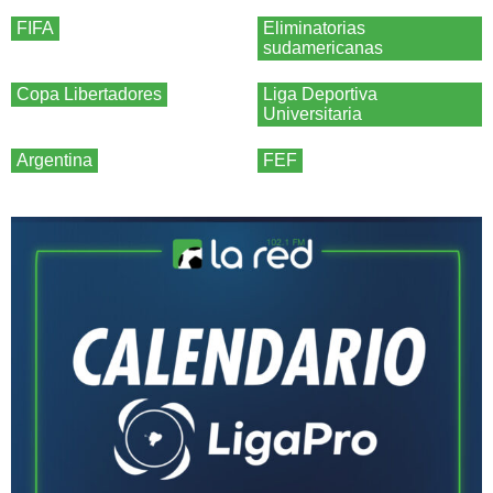
FIFA
Eliminatorias
sudamericanas
Copa Libertadores
Liga Deportiva
Universitaria
Argentina
FEF