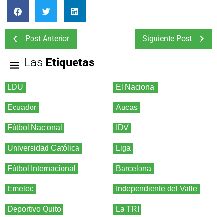
Post Anterior
Siguiente Post
Las
Etiquetas
LDU
El Nacional
Ecuador
Aucas
Fútbol Nacional
IDV
Universidad Católica
Liga
Fútbol Internacional
Barcelona
Emelec
Independiente del Valle
Deportivo Quito
La TRI