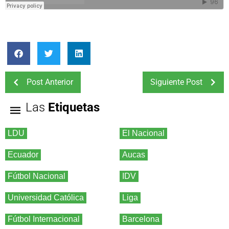
Post Anterior
Siguiente Post
Las
Etiquetas
LDU
El Nacional
Ecuador
Aucas
Fútbol Nacional
IDV
Universidad Católica
Liga
Fútbol Internacional
Barcelona