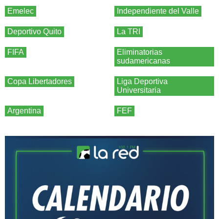
Emelec
Independiente del Valle
Deportivo Quito
La TRI
FIFA
Eliminatorias
sudamericanas
Copa Libertadores
Liga Deportiva
Universitaria
Argentina
FEF