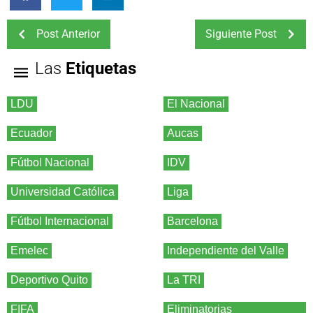
Post Anterior
Siguiente Post
Las
Etiquetas
LDU
El Nacional
Ecuador
Aucas
Fútbol Nacional
IDV
Universidad Católica
Liga
Fútbol Internacional
Barcelona
Emelec
Independiente del Valle
Deportivo Quito
La TRI
FIFA
Eliminatorias