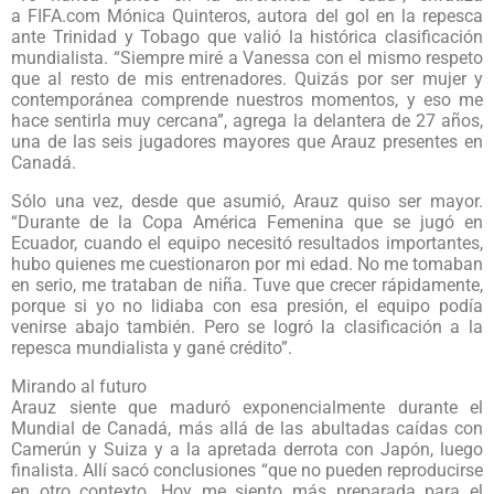
a FIFA.com Mónica Quinteros, autora del gol en la repesca
ante Trinidad y Tobago que valió la histórica clasificación
mundialista. “Siempre miré a Vanessa con el mismo respeto
que al resto de mis entrenadores. Quizás por ser mujer y
contemporánea comprende nuestros momentos, y eso me
hace sentirla muy cercana”, agrega la delantera de 27 años,
una de las seis jugadores mayores que Arauz presentes en
Canadá.
Sólo una vez, desde que asumió, Arauz quiso ser mayor.
“Durante de la Copa América Femenina que se jugó en
Ecuador, cuando el equipo necesitó resultados importantes,
hubo quienes me cuestionaron por mi edad. No me tomaban
en serio, me trataban de niña. Tuve que crecer rápidamente,
porque si yo no lidiaba con esa presión, el equipo podía
venirse abajo también. Pero se logró la clasificación a la
repesca mundialista y gané crédito”.
Mirando al futuro
Arauz siente que maduró exponencialmente durante el
Mundial de Canadá, más allá de las abultadas caídas con
Camerún y Suiza y a la apretada derrota con Japón, luego
finalista. Allí sacó conclusiones “que no pueden reproducirse
en otro contexto. Hoy me siento más preparada para el