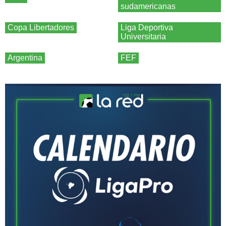
sudamericanas
Copa Libertadores
Liga Deportiva
Universitaria
Argentina
FEF