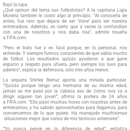
Bajo la lupa
¿Qué opinan del tema sus futbolistas? A la capitana Ligia
Moreira también le costó algo al principio. “Al conocerla de
antes, fue raro que dejara de ser ‘Vane’ para ser nuestra
entrenadora. Además, es cierto que a veces la confundían
con una de nosotros y nos daba risa”, admite risueña
a FIFA.com.
“Pero el trato fue y es fácil porque, en lo personal, nos
entiende. Y siempre fuimos conscientes de que sabía mucho
de fútbol. Los resultados quizás ayudaron a que gane
espacio y respeto para afuera, pero siempre los tuvo para
adentro”, explica la defensora, sólo tres años menor.
La arquera Shirley Berruz aporta una mirada particular.
“Quizás porque tengo una hermana de su misma edad,
jamás se me pasó por la cabeza eso de ‘cómo nos va a
dirigir alguien tan joven'”, afirma la portera de 24 años
a FIFA.com. “Ella pasó muchas horas con nosotras antes de
entrenarnos, y ha sabido aprovecharlas para llegarnos, para
convencernos de lo que quiere. Ha manejado muchísimas
situaciones mejor que varios de mis técnicos anteriores”.
“Yo nunca pensé en la diferencia de edad”, enfatiza