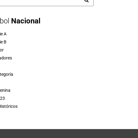
bol
Nacional
ie A
ie B
or
adores
tegoría
menina
 23
istóricos