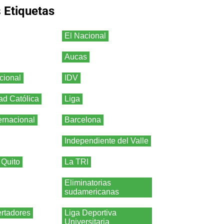
s
Etiquetas
El Nacional
Aucas
cional
IDV
ad Católica
Liga
ernacional
Barcelona
Independiente del Valle
 Quito
La TRI
Eliminatorias
sudamericanas
rtadores
Liga Deportiva
Universitaria