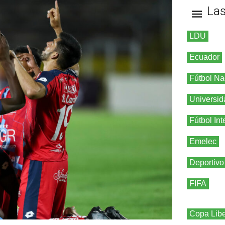
La
LDU
Ecuador
Fútbol Na
Universid
Fútbol Int
Emelec
Deportivo
FIFA
Copa Libe