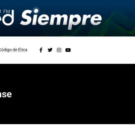
Código de Ética
nse