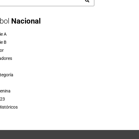
bol
Nacional
ie A
ie B
or
adores
tegoría
menina
 23
istóricos