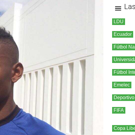
La
LDU
Ecuador
Fútbol Na
Universid
Fútbol Int
Emelec
Deportivo
FIFA
Copa Libe