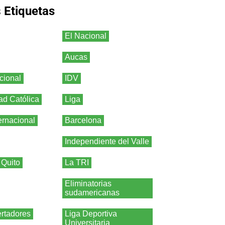
s
Etiquetas
El Nacional
Aucas
cional
IDV
ad Católica
Liga
ernacional
Barcelona
Independiente del Valle
 Quito
La TRI
Eliminatorias
sudamericanas
rtadores
Liga Deportiva
Universitaria