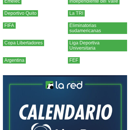
Emelec
Independiente del Valle
Deportivo Quito
La TRI
FIFA
Eliminatorias
sudamericanas
Copa Libertadores
Liga Deportiva
Universitaria
Argentina
FEF