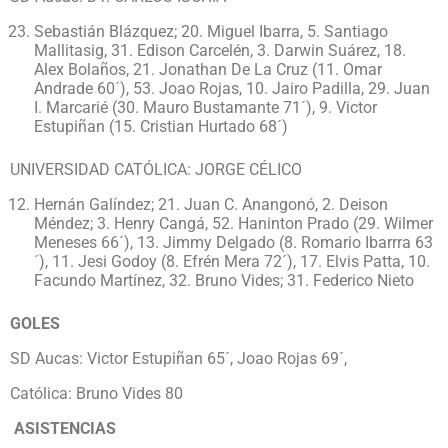
Sebastián Blázquez; 20. Miguel Ibarra, 5. Santiago
Mallitasig, 31. Edison Carcelén, 3. Darwin Suárez, 18.
Alex Bolaños, 21. Jonathan De La Cruz (11. Omar
Andrade 60´), 53. Joao Rojas, 10. Jairo Padilla, 29. Juan
I. Marcarié (30. Mauro Bustamante 71´), 9. Victor
Estupiñan (15. Cristian Hurtado 68´)
UNIVERSIDAD CATÓLICA: JORGE CÉLICO
Hernán Galíndez; 21. Juan C. Anangonó, 2. Deison
Méndez; 3. Henry Cangá, 52. Haninton Prado (29. Wilmer
Meneses 66´), 13. Jimmy Delgado (8. Romario Ibarrra 63
´), 11. Jesi Godoy (8. Efrén Mera 72´), 17. Elvis Patta, 10.
Facundo Martínez, 32. Bruno Vides; 31. Federico Nieto
GOLES
SD Aucas: Victor Estupiñan 65´, Joao Rojas 69´,
Católica: Bruno Vides 80
ASISTENCIAS