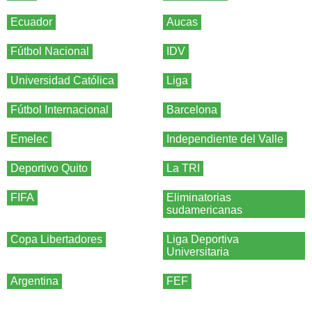
Ecuador
Aucas
Fútbol Nacional
IDV
Universidad Católica
Liga
Fútbol Internacional
Barcelona
Emelec
Independiente del Valle
Deportivo Quito
La TRI
FIFA
Eliminatorias
sudamericanas
Copa Libertadores
Liga Deportiva
Universitaria
Argentina
FEF