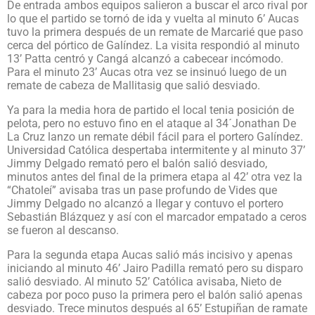
De entrada ambos equipos salieron a buscar el arco rival por
lo que el partido se tornó de ida y vuelta al minuto 6’ Aucas
tuvo la primera después de un remate de Marcarié que paso
cerca del pórtico de Galíndez. La visita respondió al minuto
13’ Patta centró y Cangá alcanzó a cabecear incómodo.
Para el minuto 23’ Aucas otra vez se insinuó luego de un
remate de cabeza de Mallitasig que salió desviado.
Ya para la media hora de partido el local tenia posición de
pelota, pero no estuvo fino en el ataque al 34´Jonathan De
La Cruz lanzo un remate débil fácil para el portero Galíndez.
Universidad Católica despertaba intermitente y al minuto 37’
Jimmy Delgado remató pero el balón salió desviado,
minutos antes del final de la primera etapa al 42’ otra vez la
“Chatoleí” avisaba tras un pase profundo de Vides que
Jimmy Delgado no alcanzó a llegar y contuvo el portero
Sebastián Blázquez y así con el marcador empatado a ceros
se fueron al descanso.
Para la segunda etapa Aucas salió más incisivo y apenas
iniciando al minuto 46’ Jairo Padilla remató pero su disparo
salió desviado. Al minuto 52’ Católica avisaba, Nieto de
cabeza por poco puso la primera pero el balón salió apenas
desviado. Trece minutos después al 65’ Estupiñan de ramate