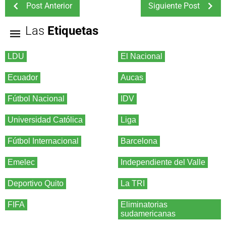
Post Anterior
Siguiente Post
Las
Etiquetas
LDU
El Nacional
Ecuador
Aucas
Fútbol Nacional
IDV
Universidad Católica
Liga
Fútbol Internacional
Barcelona
Emelec
Independiente del Valle
Deportivo Quito
La TRI
FIFA
Eliminatorias
sudamericanas