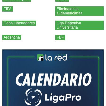
FIFA
Eliminatorias
sudamericanas
Copa Libertadores
Liga Deportiva
Universitaria
Argentina
FEF