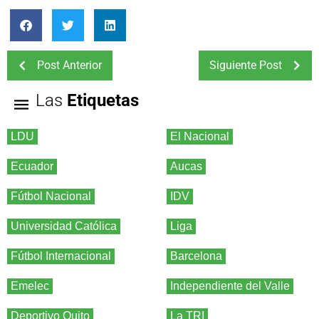
Post Anterior
Siguiente Post
Las
Etiquetas
LDU
El Nacional
Ecuador
Aucas
Fútbol Nacional
IDV
Universidad Católica
Liga
Fútbol Internacional
Barcelona
Emelec
Independiente del Valle
Deportivo Quito
La TRI