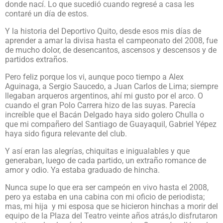
donde nací. Lo que sucedió cuando regresé a casa les
contaré un día de estos.
Y la historia del Deportivo Quito, desde esos mis días de
aprender a amar la divisa hasta el campeonato del 2008, fue
de mucho dolor, de desencantos, ascensos y descensos y de
partidos extraños.
Pero feliz porque los vi, aunque poco tiempo a Alex
Aguinaga, a Sergio Saucedo, a Juan Carlos de Lima; siempre
llegaban arqueros argentinos, ahí mi gusto por el arco. O
cuando el gran Polo Carrera hizo de las suyas. Parecía
increíble que el Bacán Delgado haya sido golero Chulla o
que mi compañero del Santiago de Guayaquil, Gabriel Yépez
haya sido figura relevante del club.
Y así eran las alegrías, chiquitas e inigualables y que
generaban, luego de cada partido, un extraño romance de
amor y odio. Ya estaba graduado de hincha.
Nunca supe lo que era ser campeón en vivo hasta el 2008,
pero ya estaba en una cabina con mi oficio de periodista;
mas, mi hija
y mi esposa que se hicieron hinchas a morir del
equipo de la Plaza del Teatro veinte años atrás,lo disfrutaron