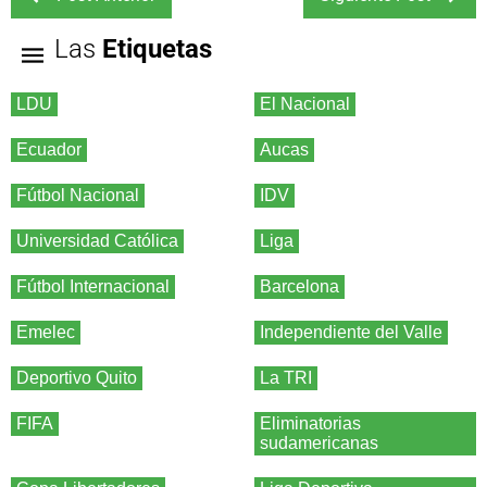
Las
Etiquetas
LDU
El Nacional
Ecuador
Aucas
Fútbol Nacional
IDV
Universidad Católica
Liga
Fútbol Internacional
Barcelona
Emelec
Independiente del Valle
Deportivo Quito
La TRI
FIFA
Eliminatorias
sudamericanas