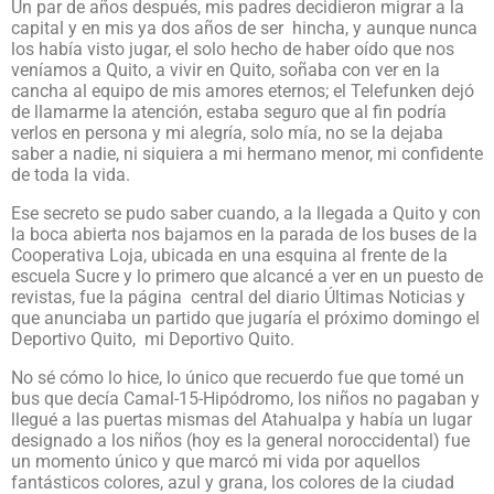
Un par de años después, mis padres decidieron migrar a la
capital y en mis ya dos años de ser
hincha, y aunque nunca
los había visto jugar, el solo hecho de haber oído que nos
veníamos a Quito, a vivir en Quito, soñaba con ver en la
cancha al equipo de mis amores eternos; el Telefunken dejó
de llamarme la atención, estaba seguro que al fin podría
verlos en persona y mi alegría, solo mía, no se la dejaba
saber a nadie, ni siquiera a mi hermano menor, mi confidente
de toda la vida.
Ese secreto se pudo saber cuando, a la llegada a Quito y con
la boca abierta nos bajamos en la parada de los buses de la
Cooperativa Loja, ubicada en una esquina al frente de la
escuela Sucre y lo primero que alcancé a ver en un puesto de
revistas, fue la página
central del diario Últimas Noticias y
que anunciaba un partido que jugaría el próximo domingo el
Deportivo Quito,
mi Deportivo Quito.
No sé cómo lo hice, lo único que recuerdo fue que tomé un
bus que decía Camal-15-Hipódromo, los niños no pagaban y
llegué a las puertas mismas del Atahualpa y había un lugar
designado a los niños (hoy es la general noroccidental) fue
un momento único y que marcó mi vida por aquellos
fantásticos colores, azul y grana, los colores de la ciudad