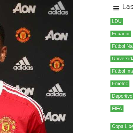
La
LDU
Ecuador
Fútbol Na
Universid
Fútbol Int
Emelec
Deportivo
FIFA
Copa Libe