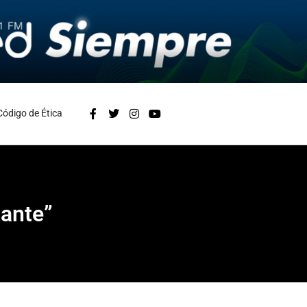
Código de Ética
tante”