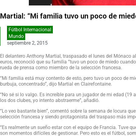
Martial: “Mi familia tuvo un poco de mie
Fútbol Internacional
Mundo
septiembre 2, 2015
El delantero Anthony Martial, traspasado el lunes del Mónaco a
euros, reconoció que su familia “tuvo un poco de miedo cuando 
rueda de prensa como miembro de la selección francesa.
“Mi familia está muy contento de esto, pero tuvo un poco de mi
burbuja, concentrado”, dijo Martial en Clairefontaine.
“No sé si lo valgo. Es increíble para un jugador de mi edad (19 a
los dos clubes, yo intento abstraerme”, añadió.
“Lo veo bastante bien”, comentó sobre la semana de locura que 
selección francesa y siendo protagonista del traspaso más impo
“Es realmente un sueño estar con el equipo de Francia. Tuve qu
son momentos difíciles de gestionar. Pero esto es el fútbol, so