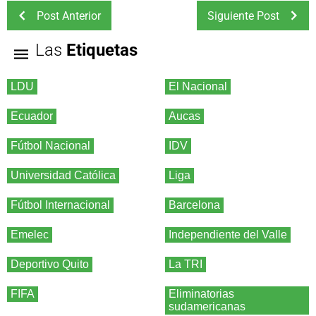
Post Anterior
Siguiente Post
Las
Etiquetas
LDU
El Nacional
Ecuador
Aucas
Fútbol Nacional
IDV
Universidad Católica
Liga
Fútbol Internacional
Barcelona
Emelec
Independiente del Valle
Deportivo Quito
La TRI
FIFA
Eliminatorias
sudamericanas