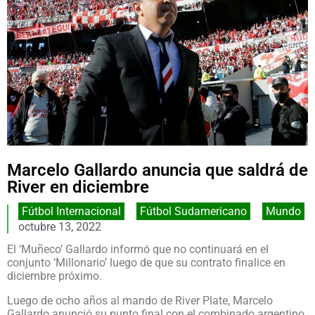
Marcelo Gallardo anuncia que saldrá de
River en diciembre
Fútbol Internacional
,
Fútbol Sudamericano
,
Mundo
octubre 13, 2022
El ‘Muñeco’ Gallardo informó que no continuará en el
conjunto ‘Millonario’ luego de que su contrato finalice en
diciembre próximo.
Luego de ocho años al mando de River Plate, Marcelo
Gallardo anunció su punto final con el combinado argentino