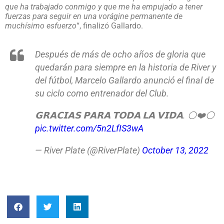
que ha trabajado conmigo y que me ha empujado a tener
fuerzas para seguir en una vorágine permanente de
muchísimo esfuerzo
“, finalizó Gallardo.
Después de más de ocho años de gloria que
quedarán para siempre en la historia de River y
del fútbol, Marcelo Gallardo anunció el final de
su ciclo como entrenador del Club.
𝗚𝗥𝗔𝗖𝗜𝗔𝗦 𝗣𝗔𝗥𝗔 𝗧𝗢𝗗𝗔 𝗟𝗔 𝗩𝗜𝗗𝗔. ⚪️❤️⚪️
pic.twitter.com/5n2LfIS3wA
— River Plate (@RiverPlate)
October 13, 2022