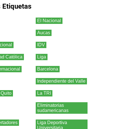
s
Etiquetas
El Nacional
Aucas
cional
IDV
ad Católica
Liga
ernacional
Barcelona
Independiente del Valle
 Quito
La TRI
Eliminatorias
sudamericanas
rtadores
Liga Deportiva
Universitaria