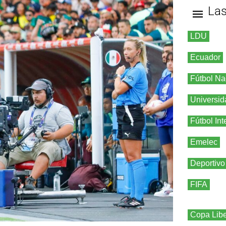
La
LDU
Ecuador
Fútbol Na
Universid
Fútbol Int
Emelec
Deportivo
FIFA
Copa Libe