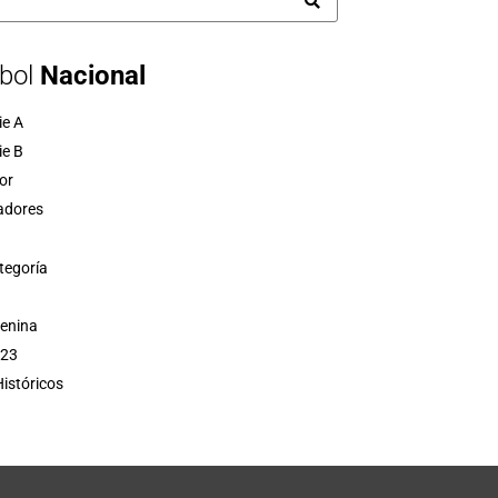
bol
Nacional
ie A
ie B
or
adores
tegoría
menina
 23
istóricos