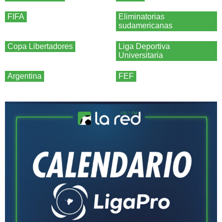
FIFA
Eliminatorias
sudamericanas
Copa Libertadores
Liga Deportiva
Universitaria
Argentina
FEF