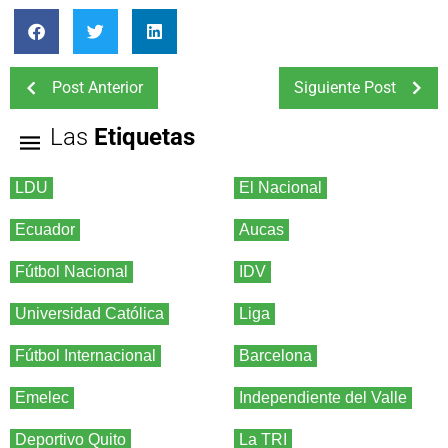
Post Anterior
Siguiente Post
Las
Etiquetas
LDU
El Nacional
Ecuador
Aucas
Fútbol Nacional
IDV
Universidad Católica
Liga
Fútbol Internacional
Barcelona
Emelec
Independiente del Valle
Deportivo Quito
La TRI