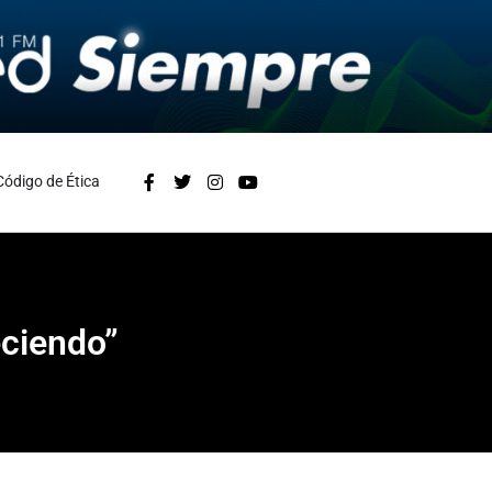
Código de Ética
eciendo”