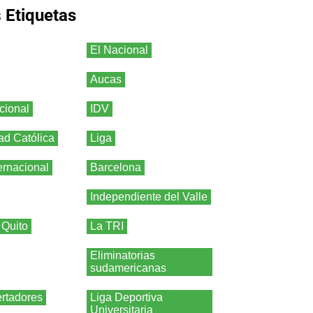
s
Etiquetas
El Nacional
Aucas
cional
IDV
ad Católica
Liga
ernacional
Barcelona
Independiente del Valle
 Quito
La TRI
Eliminatorias
sudamericanas
rtadores
Liga Deportiva
Universitaria