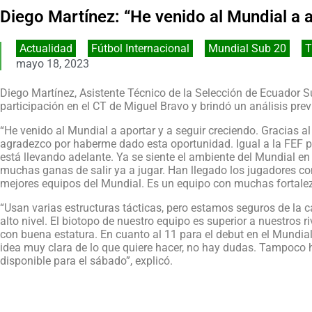
Diego Martínez: “He venido al Mundial a a
Actualidad
,
Fútbol Internacional
,
Mundial Sub 20
,
T
mayo 18, 2023
Diego Martínez, Asistente Técnico de la Selección de Ecuador S
participación en el CT de Miguel Bravo y brindó un análisis pre
“He venido al Mundial a aportar y a seguir creciendo. Gracias a
agradezco por haberme dado esta oportunidad. Igual a la FEF p
está llevando adelante. Ya se siente el ambiente del Mundial e
muchas ganas de salir ya a jugar. Han llegado los jugadores co
mejores equipos del Mundial. Es un equipo con muchas fortale
“Usan varias estructuras tácticas, pero estamos seguros de la 
alto nivel. El biotopo de nuestro equipo es superior a nuestros 
con buena estatura. En cuanto al 11 para el debut en el Mundial
idea muy clara de lo que quiere hacer, no hay dudas. Tampoco h
disponible para el sábado”, explicó.