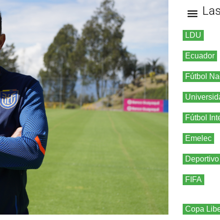
La
LDU
Ecuador
Fútbol Na
Universid
Fútbol Int
Emelec
Deportivo
FIFA
Copa Libe