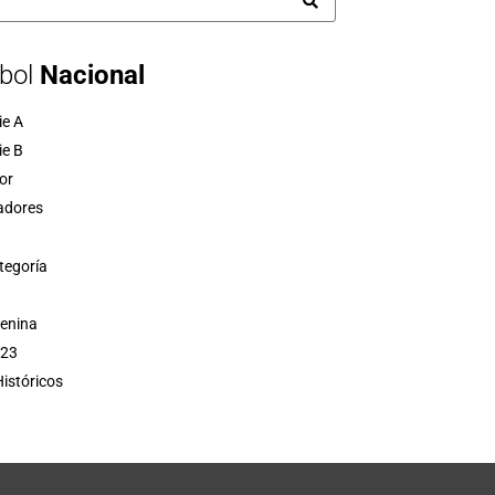
bol
Nacional
ie A
ie B
or
adores
tegoría
menina
 23
istóricos