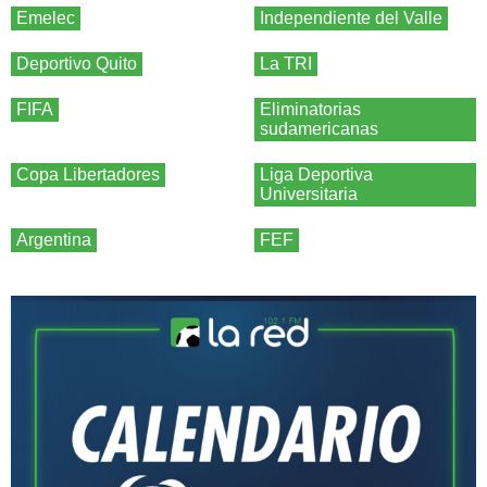
Emelec
Independiente del Valle
Deportivo Quito
La TRI
FIFA
Eliminatorias
sudamericanas
Copa Libertadores
Liga Deportiva
Universitaria
Argentina
FEF