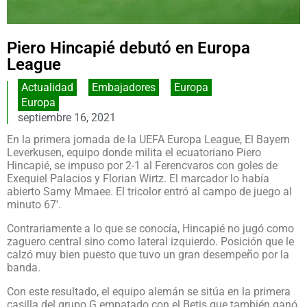
Piero Hincapié debutó en Europa
League
Actualidad
,
Embajadores
,
Europa
Europa
septiembre 16, 2021
En la primera jornada de la UEFA Europa League, El Bayern
Leverkusen, equipo donde milita el ecuatoriano Piero
Hincapié, se impuso por 2-1 al Ferencvaros con goles de
Exequiel Palacios y Florian Wirtz. El marcador lo había
abierto Samy Mmaee. El tricolor entró al campo de juego al
minuto 67′.
Contrariamente a lo que se conocía, Hincapié no jugó como
zaguero central sino como lateral izquierdo. Posición que le
calzó muy bien puesto que tuvo un gran desempeño por la
banda.
Con este resultado, el equipo alemán se sitúa en la primera
casilla del grupo G empatado con el Betis que también ganó