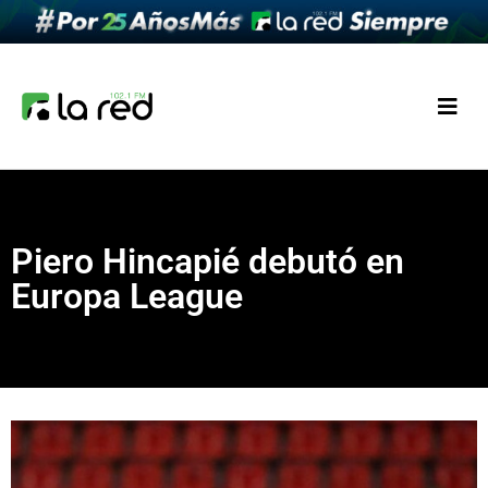
Piero Hincapié debutó en
Europa League