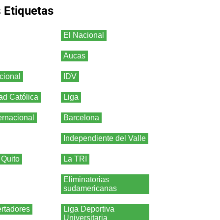
s
Etiquetas
El Nacional
Aucas
cional
IDV
ad Católica
Liga
ernacional
Barcelona
Independiente del Valle
 Quito
La TRI
Eliminatorias
sudamericanas
rtadores
Liga Deportiva
Universitaria