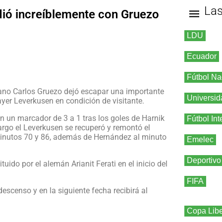
La
rdió increíblemente con Gruezo
LDU
Ecuador
Fútbol Na
iano Carlos Gruezo dejó escapar una importante
Universid
Bayer Leverkusen en condición de visitante.
con un marcador de 3 a 1 tras los goles de Harnik
Fútbol Int
argo el Leverkusen se recuperó y remontó el
minutos 70 y 86, además de Hernández al minuto
Emelec
Deportivo
uido por el alemán Arianit Ferati en el inicio del
FIFA
descenso y en la siguiente fecha recibirá al
Copa Libe