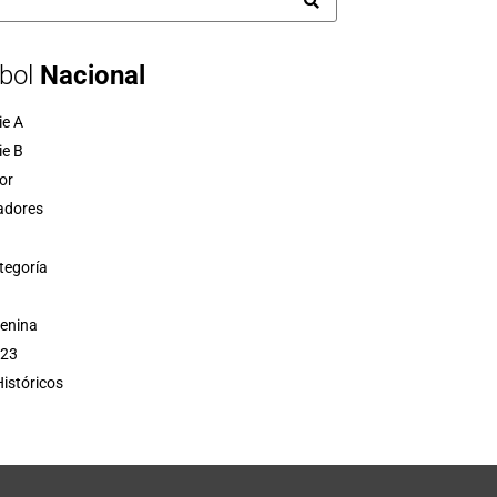
bol
Nacional
ie A
ie B
or
adores
tegoría
menina
 23
istóricos