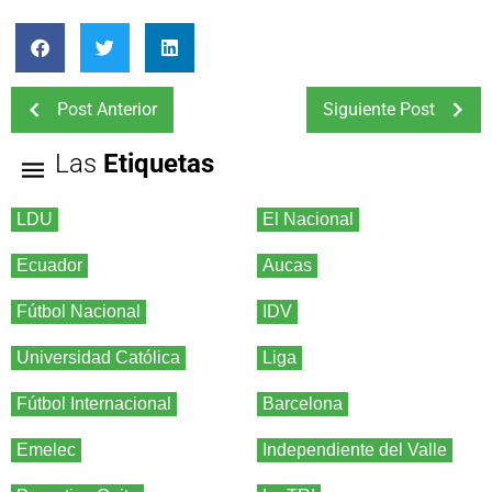
Post Anterior
Siguiente Post
Las
Etiquetas
LDU
El Nacional
Ecuador
Aucas
Fútbol Nacional
IDV
Universidad Católica
Liga
Fútbol Internacional
Barcelona
Emelec
Independiente del Valle