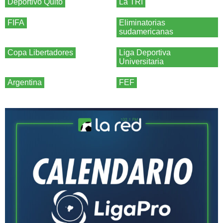
Deportivo Quito
La TRI
FIFA
Eliminatorias
sudamericanas
Copa Libertadores
Liga Deportiva
Universitaria
Argentina
FEF