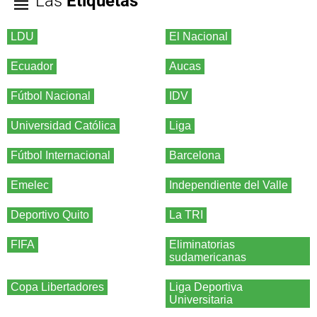
Las
Etiquetas
LDU
El Nacional
Ecuador
Aucas
Fútbol Nacional
IDV
Universidad Católica
Liga
Fútbol Internacional
Barcelona
Emelec
Independiente del Valle
Deportivo Quito
La TRI
FIFA
Eliminatorias
sudamericanas
Copa Libertadores
Liga Deportiva
Universitaria