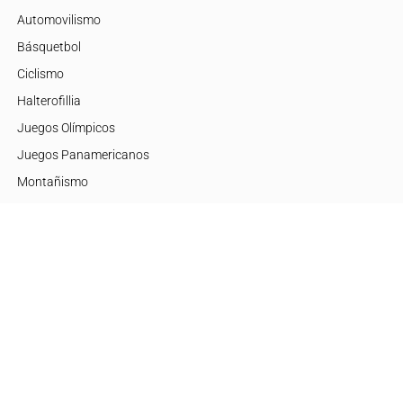
Automovilismo
Básquetbol
Ciclismo
Halterofillia
Juegos Olímpicos
Juegos Panamericanos
Montañismo
Motor
Mujeres de Élite
Tenis
+Disciplinas
Embajadores
Argentina
Brasil