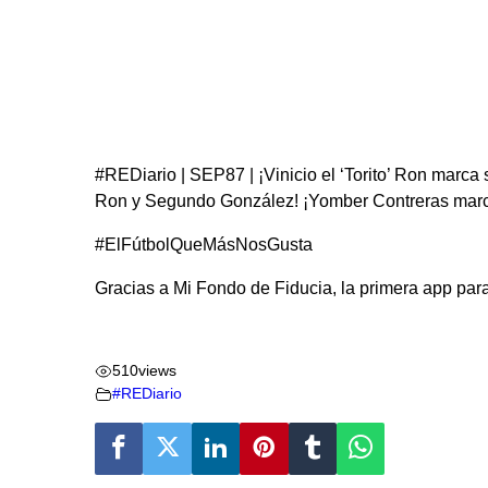
#REDiario | SEP87 | ¡Vinicio el ‘Torito’ Ron marca
Ron y Segundo González! ¡Yomber Contreras marcó 
#ElFútbolQueMásNosGusta
Gracias a Mi Fondo de Fiducia, la primera app para 
Visitas:
68
510
views
#REDiario