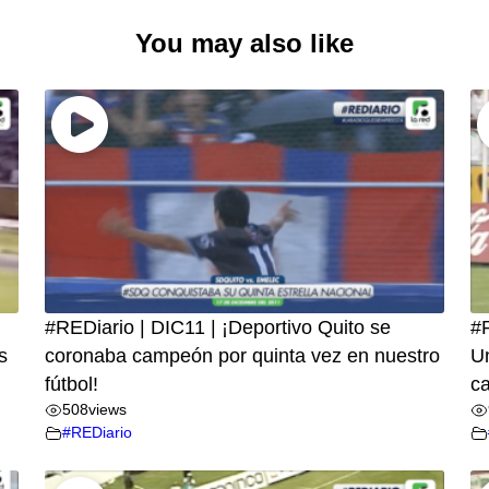
You may also like
#REDiario | DIC11 | ¡Deportivo Quito se
#R
s
coronaba campeón por quinta vez en nuestro
Un
fútbol!
c
508
views
#REDiario