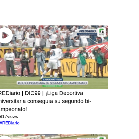
EDiario | DIC99 | ¡Liga Deportiva
iversitaria conseguía su segundo bi-
ampeonato!
917
views
#REDiario