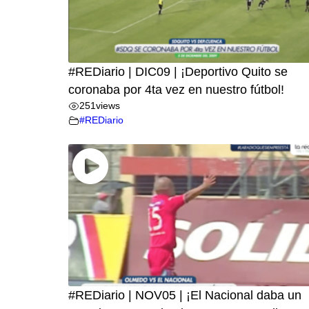
#REDiario | DIC09 | ¡Deportivo Quito se
coronaba por 4ta vez en nuestro fútbol!
251
views
#REDiario
#REDiario | NOV05 | ¡El Nacional daba un