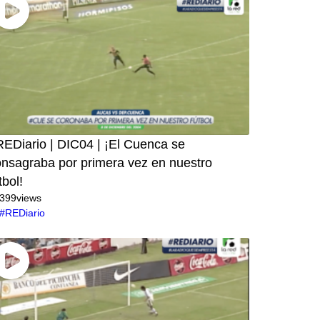
EDiario | DIC04 | ¡El Cuenca se
nsagraba por primera vez en nuestro
tbol!
399
views
#REDiario