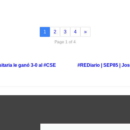
1
2
3
4
»
Page 1 of 4
itaria le ganó 3-0 al #CSE
#REDiario | SEP85 | Jos