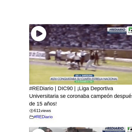
#REDiario | DIC90 | ¡Liga Deportiva
Universitaria se coronaba campeón despué
de 15 años!
611
views
#REDiario