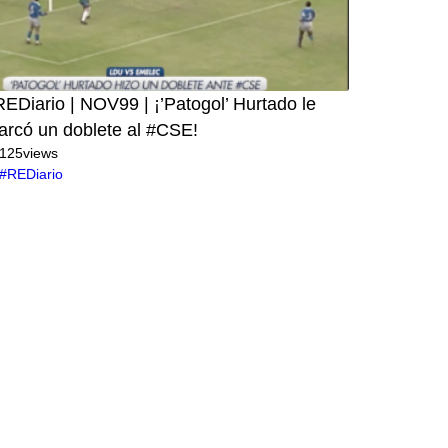
EDiario | NOV99 | ¡’Patogol’ Hurtado le
arcó un doblete al #CSE!
125
views
#REDiario