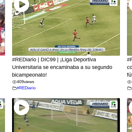
#REDiario | DIC99 | ¡Liga Deportiva
#R
Universitaria se encaminaba a su segundo
co
bicampeonato!
fú
409
views
#REDiario