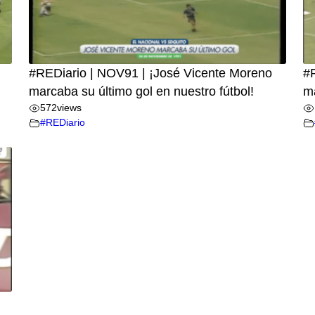
#REDiario | NOV91 | ¡José Vicente Moreno
#R
marcaba su último gol en nuestro fútbol!
m
572
views
#REDiario