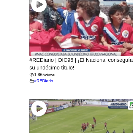
#REDiario | DIC96 | ¡El Nacional conseguía
su undécimo título!
1.865
views
#REDiario