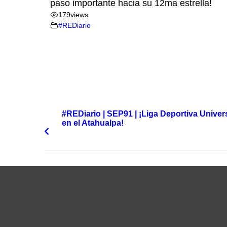
paso importante hacia su 12ma estrella!
179
views
#REDiario
#REDiario | SEP91 | ¡Liga Deportiva Univers
en el Atahualpa!