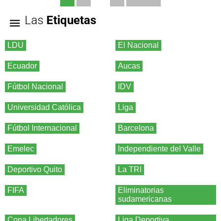
Las
Etiquetas
LDU
El Nacional
Ecuador
Aucas
Fútbol Nacional
IDV
Universidad Católica
Liga
Fútbol Internacional
Barcelona
Emelec
Independiente del Valle
Deportivo Quito
La TRI
FIFA
Eliminatorias
sudamericanas
Copa Libertadores
Liga Deportiva